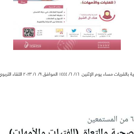
بحضور أكثر من ٦٤٠ مشاركة أقامت جم