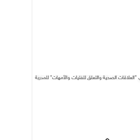
عية التنمية الأسرية بالقريات مساء يوم الإثنين ١٦/ ٦/ ١٤٤٤ الموافق ٩/ ١/ ٢٠٢٣ اللقاء التربوي "العلاقات الصحية والتعلق للفتيات والأمهات" للمدربة